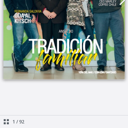
1
/
92