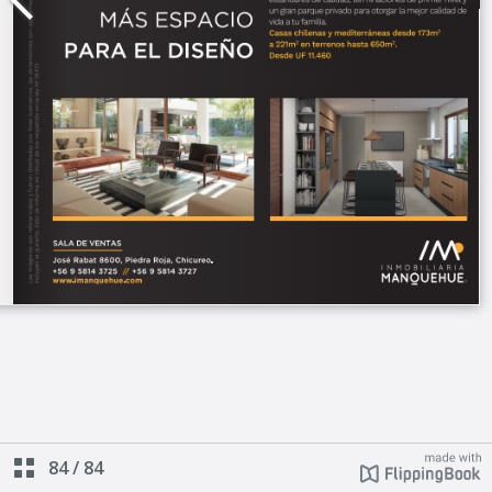
84
/
84