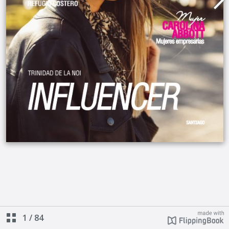
1
/
84