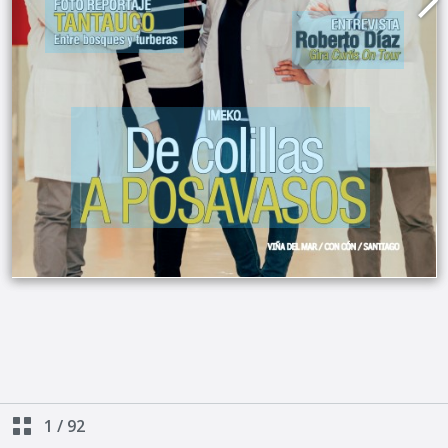
1
/
92