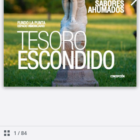
1
/
84