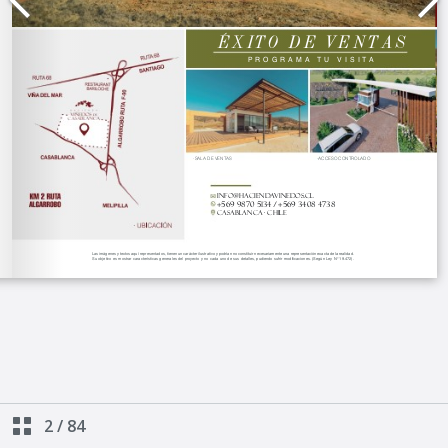
2
/
84